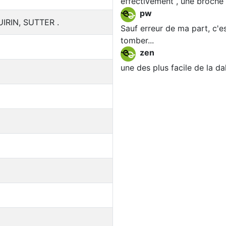
effectivement , une broche v
pw
UIRIN, SUTTER .
Sauf erreur de ma part, c'e
tomber...
zen
une des plus facile de la da