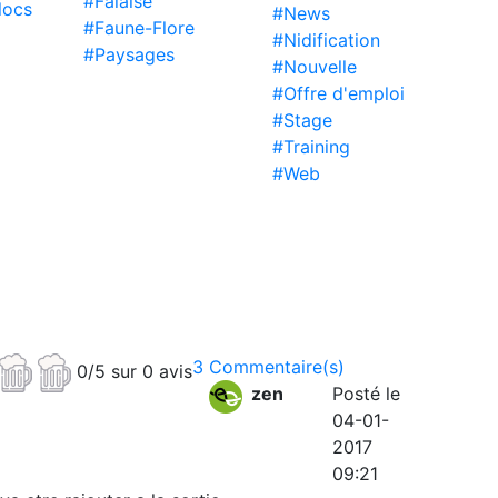
#Falaise
locs
#News
#Faune-Flore
#Nidification
#Paysages
#Nouvelle
#Offre d'emploi
#Stage
#Training
#Web
3 Commentaire(s)
0/5 sur 0 avis
zen
Posté le
04-01-
2017
09:21