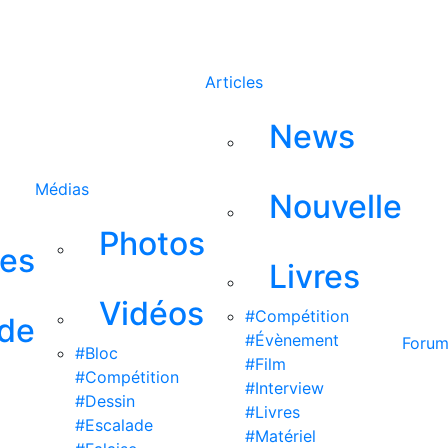
Rechercher
Articles
News
Médias
Nouvelle
Photos
ses
Livres
Vidéos
#Compétition
 de
#Évènement
Foru
#Bloc
#Film
#Compétition
#Interview
#Dessin
#Livres
#Escalade
#Matériel