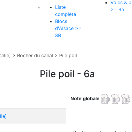
Voies & b
Liste
>= 9a
complète
Blocs
d'Alsace >=
8B
elle]
>
Rocher du canal
>
Pile poil
Pile poil - 6a
Note globale
le]