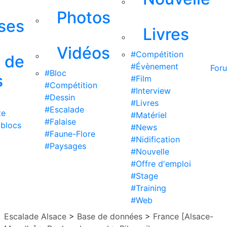
Photos
ises
Livres
Vidéos
#Compétition
s de
#Évènement
For
#Bloc
s
#Film
#Compétition
#Interview
#Dessin
#Livres
#Escalade
te
#Matériel
#Falaise
 blocs
#News
#Faune-Flore
#Nidification
#Paysages
#Nouvelle
#Offre d'emploi
#Stage
#Training
#Web
Escalade Alsace
>
Base de données
>
France [Alsace-