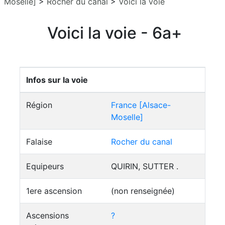
Moselle]
>
Rocher du canal
>
Voici la voie
Voici la voie - 6a+
Infos sur la voie
Région
France [Alsace-
Moselle]
Falaise
Rocher du canal
Equipeurs
QUIRIN, SUTTER .
1ere ascension
(non renseignée)
Ascensions
?