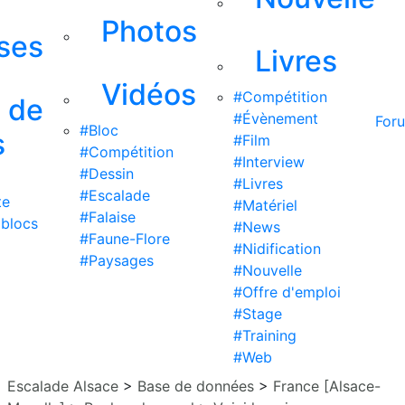
Photos
ises
Livres
Vidéos
#Compétition
s de
#Évènement
For
#Bloc
s
#Film
#Compétition
#Interview
#Dessin
#Livres
#Escalade
te
#Matériel
#Falaise
 blocs
#News
#Faune-Flore
#Nidification
#Paysages
#Nouvelle
#Offre d'emploi
#Stage
#Training
#Web
Escalade Alsace
>
Base de données
>
France [Alsace-