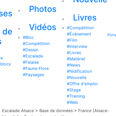
Photos
ises
Livres
Vidéos
#Compétition
s de
#Évènement
For
#Bloc
s
#Film
#Compétition
#Interview
#Dessin
#Livres
#Escalade
te
#Matériel
#Falaise
 blocs
#News
#Faune-Flore
#Nidification
#Paysages
#Nouvelle
#Offre d'emploi
#Stage
#Training
#Web
Escalade Alsace
>
Base de données
>
France [Alsace-