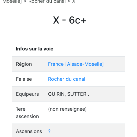
Moselle]
>
Rocher du canal
>
X
X - 6c+
Infos sur la voie
Région
France [Alsace-Moselle]
Falaise
Rocher du canal
Equipeurs
QUIRIN, SUTTER .
1ere
(non renseignée)
ascension
Ascensions
?