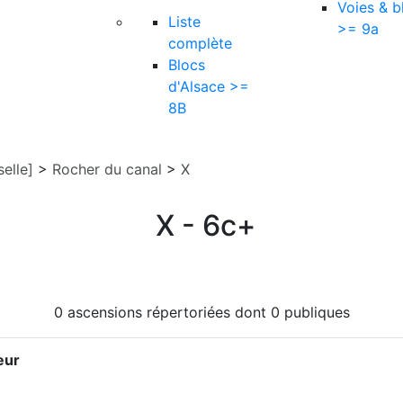
Voies & b
Liste
>= 9a
complète
Blocs
d'Alsace >=
8B
elle]
>
Rocher du canal
>
X
X - 6c+
0 ascensions répertoriées dont 0 publiques
eur