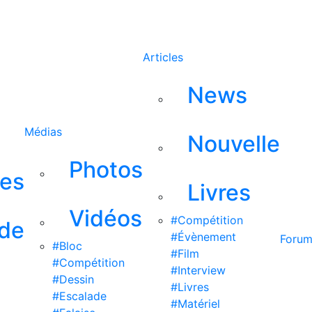
Rechercher
Articles
News
Médias
Nouvelle
Photos
ses
Livres
Vidéos
#Compétition
 de
#Évènement
Foru
#Bloc
#Film
#Compétition
#Interview
#Dessin
#Livres
#Escalade
#Matériel