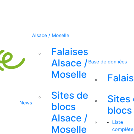
Alsace / Moselle
Falaises
Alsace /
Base de données
Moselle
Falai
Sites de
Sites
News
blocs
blocs
Alsace /
Liste
Moselle
complète