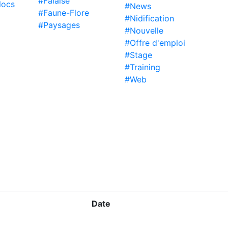
#Falaise
locs
#News
#Faune-Flore
#Nidification
#Paysages
#Nouvelle
#Offre d'emploi
#Stage
#Training
#Web
Date