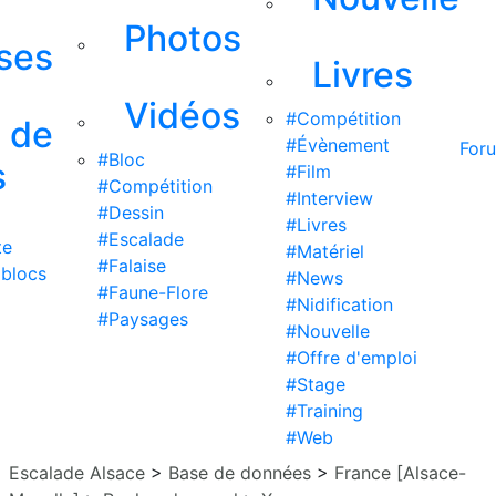
Photos
ises
Livres
Vidéos
#Compétition
s de
#Évènement
For
#Bloc
s
#Film
#Compétition
#Interview
#Dessin
#Livres
#Escalade
te
#Matériel
#Falaise
 blocs
#News
#Faune-Flore
#Nidification
#Paysages
#Nouvelle
#Offre d'emploi
#Stage
#Training
#Web
Escalade Alsace
>
Base de données
>
France [Alsace-