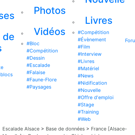
Photos
ises
Livres
Vidéos
#Compétition
s de
#Évènement
For
#Bloc
s
#Film
#Compétition
#Interview
#Dessin
#Livres
#Escalade
te
#Matériel
#Falaise
 blocs
#News
#Faune-Flore
#Nidification
#Paysages
#Nouvelle
#Offre d'emploi
#Stage
#Training
#Web
Escalade Alsace
>
Base de données
>
France [Alsace-