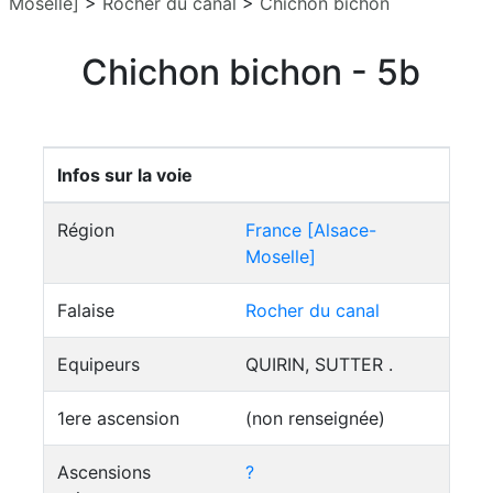
Moselle]
>
Rocher du canal
>
Chichon bichon
Chichon bichon - 5b
Infos sur la voie
Région
France [Alsace-
Moselle]
Falaise
Rocher du canal
Equipeurs
QUIRIN, SUTTER .
1ere ascension
(non renseignée)
Ascensions
?