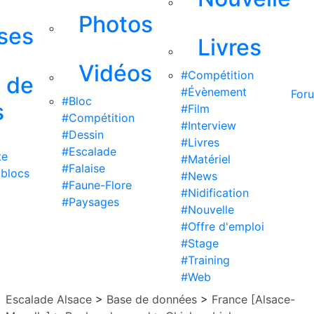
Photos
ises
Livres
Vidéos
#Compétition
s de
#Évènement
For
#Bloc
s
#Film
#Compétition
#Interview
#Dessin
#Livres
#Escalade
te
#Matériel
#Falaise
 blocs
#News
#Faune-Flore
#Nidification
#Paysages
#Nouvelle
#Offre d'emploi
#Stage
#Training
#Web
Escalade Alsace
>
Base de données
>
France [Alsace-