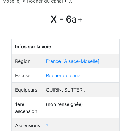
Moselle]
>
Rocher du canal
>
X
X - 6a+
Infos sur la voie
Région
France [Alsace-Moselle]
Falaise
Rocher du canal
Equipeurs
QUIRIN, SUTTER .
1ere
(non renseignée)
ascension
Ascensions
?