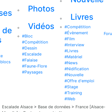
Photos
ises
Livres
Vidéos
#Compétition
s de
#Évènement
For
#Bloc
s
#Film
#Compétition
#Interview
#Dessin
#Livres
#Escalade
te
#Matériel
#Falaise
 blocs
#News
#Faune-Flore
#Nidification
#Paysages
#Nouvelle
#Offre d'emploi
#Stage
#Training
#Web
Escalade Alsace
>
Base de données
>
France [Alsace-