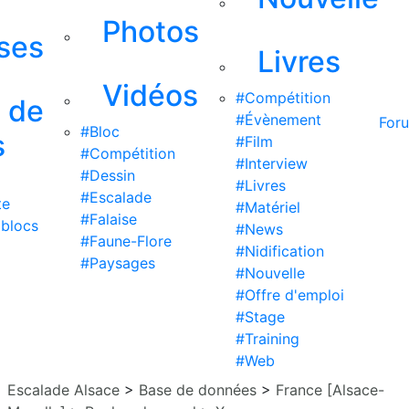
Photos
ises
Livres
Vidéos
#Compétition
s de
#Évènement
For
#Bloc
s
#Film
#Compétition
#Interview
#Dessin
#Livres
#Escalade
te
#Matériel
#Falaise
 blocs
#News
#Faune-Flore
#Nidification
#Paysages
#Nouvelle
#Offre d'emploi
#Stage
#Training
#Web
Escalade Alsace
>
Base de données
>
France [Alsace-