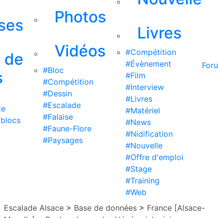
Photos
ises
Livres
Vidéos
#Compétition
s de
#Évènement
For
#Bloc
s
#Film
#Compétition
#Interview
#Dessin
#Livres
#Escalade
te
#Matériel
#Falaise
 blocs
#News
#Faune-Flore
#Nidification
#Paysages
#Nouvelle
#Offre d'emploi
#Stage
#Training
#Web
Escalade Alsace
>
Base de données
>
France [Alsace-