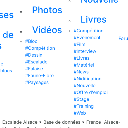
Photos
ises
Livres
Vidéos
#Compétition
s de
#Évènement
For
#Bloc
s
#Film
#Compétition
#Interview
#Dessin
#Livres
#Escalade
te
#Matériel
#Falaise
 blocs
#News
#Faune-Flore
#Nidification
#Paysages
#Nouvelle
#Offre d'emploi
#Stage
#Training
#Web
Escalade Alsace
>
Base de données
>
France [Alsace-