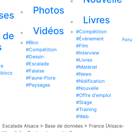
Photos
ises
Livres
Vidéos
#Compétition
s de
#Évènement
For
#Bloc
s
#Film
#Compétition
#Interview
#Dessin
#Livres
#Escalade
te
#Matériel
#Falaise
 blocs
#News
#Faune-Flore
#Nidification
#Paysages
#Nouvelle
#Offre d'emploi
#Stage
#Training
#Web
Escalade Alsace
>
Base de données
>
France [Alsace-