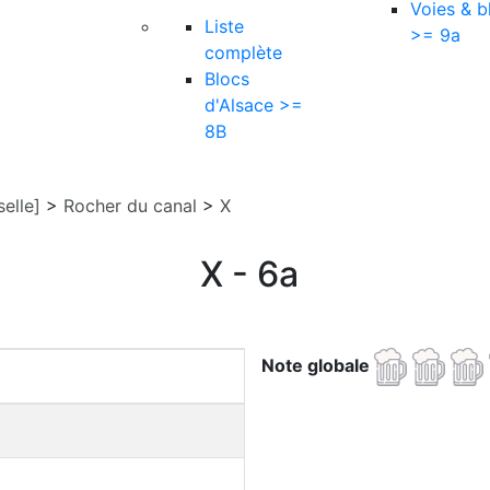
Voies & b
Liste
>= 9a
complète
Blocs
d'Alsace >=
8B
elle]
>
Rocher du canal
>
X
X - 6a
Note globale