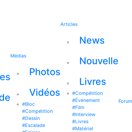
Rechercher
Articles
News
Médias
Nouvelle
Photos
ses
Livres
Vidéos
#Compétition
 de
#Évènement
Foru
#Bloc
#Film
#Compétition
#Interview
#Dessin
#Livres
#Escalade
#Matériel