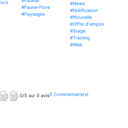
#Falaise
locs
#News
#Faune-Flore
#Nidification
#Paysages
#Nouvelle
#Offre d'emploi
#Stage
#Training
#Web
0 Commentaire(s)
0/5 sur 0 avis