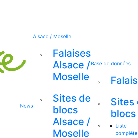
Alsace / Moselle
Falaises
Alsace /
Base de données
Moselle
Falai
Sites de
Sites
News
blocs
blocs
Alsace /
Liste
Moselle
complète