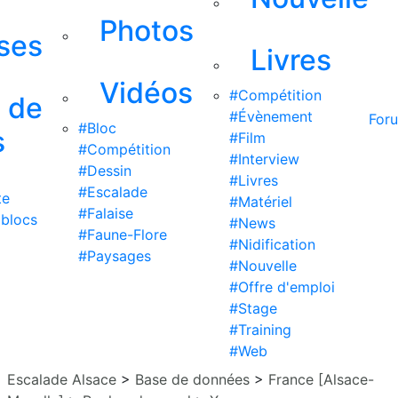
Photos
ises
Livres
Vidéos
#Compétition
s de
#Évènement
For
#Bloc
s
#Film
#Compétition
#Interview
#Dessin
#Livres
#Escalade
te
#Matériel
#Falaise
 blocs
#News
#Faune-Flore
#Nidification
#Paysages
#Nouvelle
#Offre d'emploi
#Stage
#Training
#Web
Escalade Alsace
>
Base de données
>
France [Alsace-