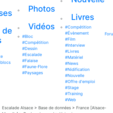
Photos
ises
Livres
Vidéos
#Compétition
s de
#Évènement
For
#Bloc
s
#Film
#Compétition
#Interview
#Dessin
#Livres
#Escalade
te
#Matériel
#Falaise
 blocs
#News
#Faune-Flore
#Nidification
#Paysages
#Nouvelle
#Offre d'emploi
#Stage
#Training
#Web
Escalade Alsace
>
Base de données
>
France [Alsace-