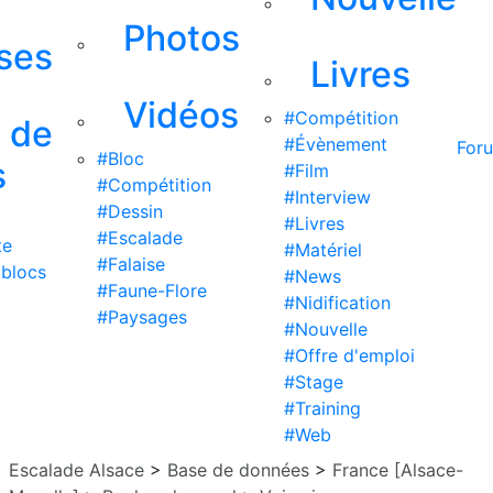
Photos
ises
Livres
Vidéos
#Compétition
s de
#Évènement
For
#Bloc
s
#Film
#Compétition
#Interview
#Dessin
#Livres
#Escalade
te
#Matériel
#Falaise
 blocs
#News
#Faune-Flore
#Nidification
#Paysages
#Nouvelle
#Offre d'emploi
#Stage
#Training
#Web
Escalade Alsace
>
Base de données
>
France [Alsace-