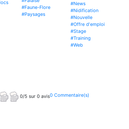
#Falaise
locs
#News
#Faune-Flore
#Nidification
#Paysages
#Nouvelle
#Offre d'emploi
#Stage
#Training
#Web
0 Commentaire(s)
0/5 sur 0 avis