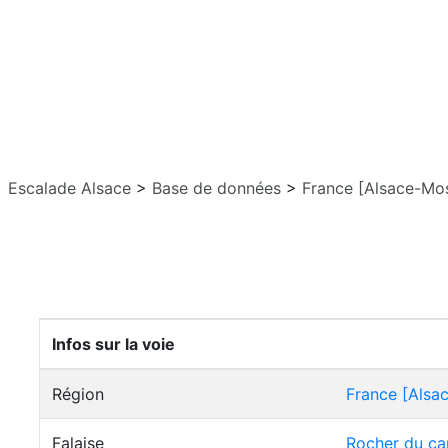
Escalade Alsace
>
Base de données
>
France [Alsace-Mos
Infos sur la voie
Région
France [Alsa
Falaise
Rocher du ca