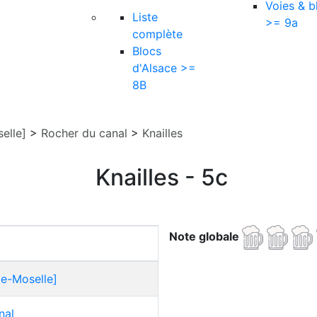
Voies & b
Liste
>= 9a
complète
Blocs
d'Alsace >=
8B
elle]
>
Rocher du canal
>
Knailles
Knailles - 5c
Note globale
ce-Moselle]
nal