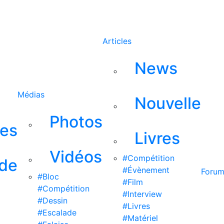
Rechercher
Articles
News
Médias
Nouvelle
Photos
ses
Livres
Vidéos
#Compétition
 de
#Évènement
Foru
#Bloc
#Film
#Compétition
#Interview
#Dessin
#Livres
#Escalade
#Matériel