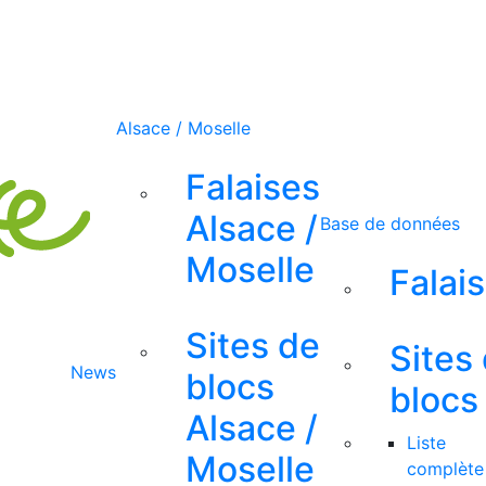
Alsace / Moselle
Falaises
Alsace /
Base de données
Moselle
Falai
Sites de
Sites
News
blocs
blocs
Alsace /
Liste
Moselle
complète