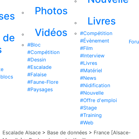
Photos
ises
Livres
Vidéos
#Compétition
s de
#Évènement
For
#Bloc
s
#Film
#Compétition
#Interview
#Dessin
#Livres
#Escalade
te
#Matériel
#Falaise
 blocs
#News
#Faune-Flore
#Nidification
#Paysages
#Nouvelle
#Offre d'emploi
#Stage
#Training
#Web
Escalade Alsace
>
Base de données
>
France [Alsace-