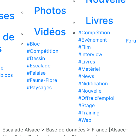
Photos
ises
Livres
Vidéos
#Compétition
s de
#Évènement
For
#Bloc
s
#Film
#Compétition
#Interview
#Dessin
#Livres
#Escalade
te
#Matériel
#Falaise
 blocs
#News
#Faune-Flore
#Nidification
#Paysages
#Nouvelle
#Offre d'emploi
#Stage
#Training
#Web
Escalade Alsace
>
Base de données
>
France [Alsace-