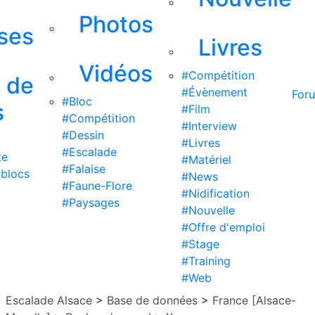
Photos
ises
Livres
Vidéos
#Compétition
s de
#Évènement
For
#Bloc
s
#Film
#Compétition
#Interview
#Dessin
#Livres
#Escalade
te
#Matériel
#Falaise
 blocs
#News
#Faune-Flore
#Nidification
#Paysages
#Nouvelle
#Offre d'emploi
#Stage
#Training
#Web
Escalade Alsace
>
Base de données
>
France [Alsace-