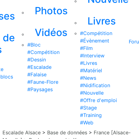
Photos
ises
Livres
Vidéos
#Compétition
s de
#Évènement
For
#Bloc
s
#Film
#Compétition
#Interview
#Dessin
#Livres
#Escalade
te
#Matériel
#Falaise
 blocs
#News
#Faune-Flore
#Nidification
#Paysages
#Nouvelle
#Offre d'emploi
#Stage
#Training
#Web
Escalade Alsace
>
Base de données
>
France [Alsace-