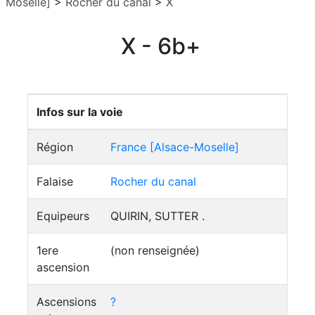
Moselle]
>
Rocher du canal
>
X
X - 6b+
Infos sur la voie
Région
France [Alsace-Moselle]
Falaise
Rocher du canal
Equipeurs
QUIRIN, SUTTER .
1ere
(non renseignée)
ascension
Ascensions
?