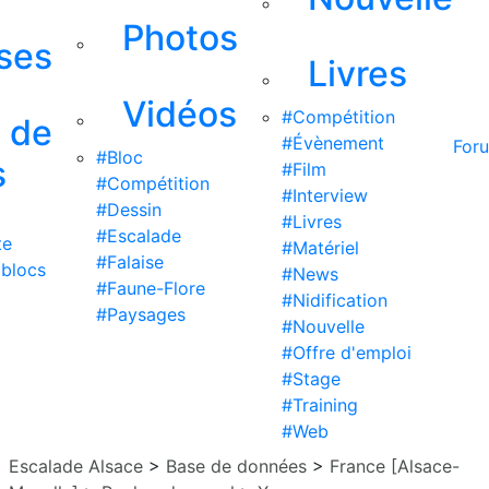
Photos
ises
Livres
Vidéos
#Compétition
s de
#Évènement
For
#Bloc
s
#Film
#Compétition
#Interview
#Dessin
#Livres
#Escalade
te
#Matériel
#Falaise
 blocs
#News
#Faune-Flore
#Nidification
#Paysages
#Nouvelle
#Offre d'emploi
#Stage
#Training
#Web
Escalade Alsace
>
Base de données
>
France [Alsace-