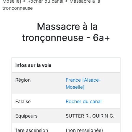
Moselle]
>
Rocher du canal
>
Massacre à la
tronçonneuse
Massacre à la
tronçonneuse - 6a+
Infos sur la voie
Région
France [Alsace-
Moselle]
Falaise
Rocher du canal
Equipeurs
SUTTER R., QUIRIN G.
1ere ascension
(non renseignée)