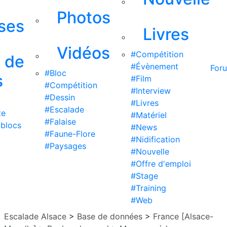
Photos
ises
Livres
Vidéos
#Compétition
s de
#Évènement
For
#Bloc
s
#Film
#Compétition
#Interview
#Dessin
#Livres
#Escalade
te
#Matériel
#Falaise
 blocs
#News
#Faune-Flore
#Nidification
#Paysages
#Nouvelle
#Offre d'emploi
#Stage
#Training
#Web
Escalade Alsace
>
Base de données
>
France [Alsace-