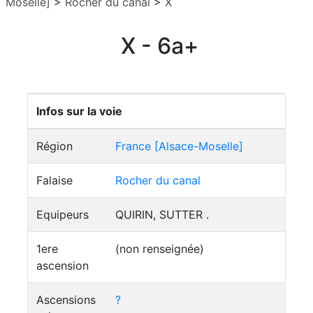
Moselle]
>
Rocher du canal
>
X
X - 6a+
Infos sur la voie
Région
France [Alsace-Moselle]
Falaise
Rocher du canal
Equipeurs
QUIRIN, SUTTER .
1ere
(non renseignée)
ascension
Ascensions
?