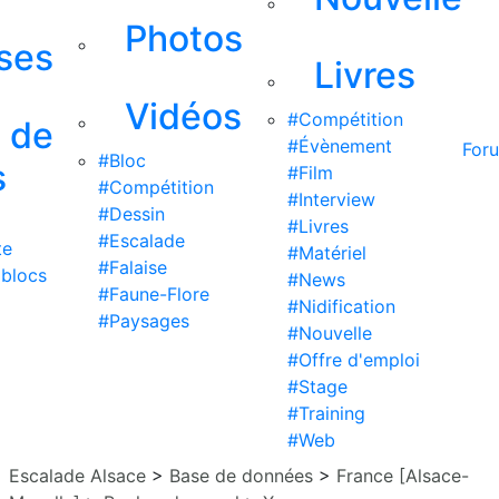
Photos
ises
Livres
Vidéos
#Compétition
s de
#Évènement
For
#Bloc
s
#Film
#Compétition
#Interview
#Dessin
#Livres
#Escalade
te
#Matériel
#Falaise
 blocs
#News
#Faune-Flore
#Nidification
#Paysages
#Nouvelle
#Offre d'emploi
#Stage
#Training
#Web
Escalade Alsace
>
Base de données
>
France [Alsace-