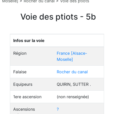
Moselle]
>
Rocher du canal
>
Voie des ptiots
Voie des ptiots - 5b
Infos sur la voie
Région
France [Alsace-
Moselle]
Falaise
Rocher du canal
Equipeurs
QUIRIN, SUTTER .
1ere ascension
(non renseignée)
Ascensions
?