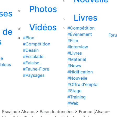
Photos
ises
Livres
Vidéos
#Compétition
s de
#Évènement
For
#Bloc
s
#Film
#Compétition
#Interview
#Dessin
#Livres
#Escalade
te
#Matériel
#Falaise
 blocs
#News
#Faune-Flore
#Nidification
#Paysages
#Nouvelle
#Offre d'emploi
#Stage
#Training
#Web
Escalade Alsace
>
Base de données
>
France [Alsace-