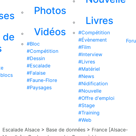
Photos
ises
Livres
Vidéos
#Compétition
s de
#Évènement
For
#Bloc
s
#Film
#Compétition
#Interview
#Dessin
#Livres
#Escalade
te
#Matériel
#Falaise
 blocs
#News
#Faune-Flore
#Nidification
#Paysages
#Nouvelle
#Offre d'emploi
#Stage
#Training
#Web
Escalade Alsace
>
Base de données
>
France [Alsace-