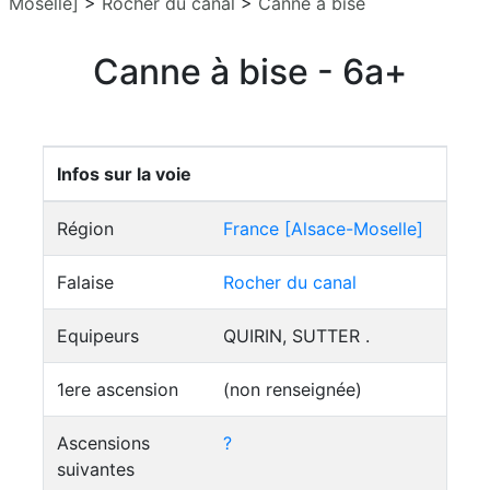
Moselle]
>
Rocher du canal
>
Canne à bise
Canne à bise - 6a+
Infos sur la voie
Région
France [Alsace-Moselle]
Falaise
Rocher du canal
Equipeurs
QUIRIN, SUTTER .
1ere ascension
(non renseignée)
Ascensions
?
suivantes