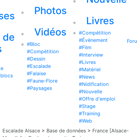
Photos
ises
Livres
Vidéos
#Compétition
s de
#Évènement
For
#Bloc
s
#Film
#Compétition
#Interview
#Dessin
#Livres
#Escalade
te
#Matériel
#Falaise
 blocs
#News
#Faune-Flore
#Nidification
#Paysages
#Nouvelle
#Offre d'emploi
#Stage
#Training
#Web
Escalade Alsace
>
Base de données
>
France [Alsace-