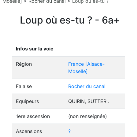
Moselle]
>
Rocher du canal
>
Loup où es-tu ?
Loup où es-tu ? - 6a+
Infos sur la voie
Région
France [Alsace-
Moselle]
Falaise
Rocher du canal
Equipeurs
QUIRIN, SUTTER .
1ere ascension
(non renseignée)
Ascensions
?