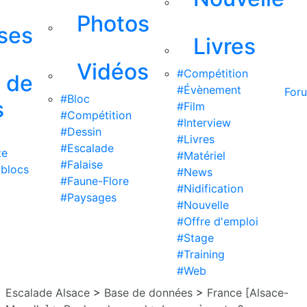
Photos
ises
Livres
Vidéos
#Compétition
s de
#Évènement
For
#Bloc
s
#Film
#Compétition
#Interview
#Dessin
#Livres
#Escalade
te
#Matériel
#Falaise
 blocs
#News
#Faune-Flore
#Nidification
#Paysages
#Nouvelle
#Offre d'emploi
#Stage
#Training
#Web
Escalade Alsace
>
Base de données
>
France [Alsace-