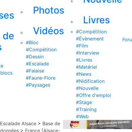
Photos
ises
Livres
Vidéos
#Compétition
s de
#Évènement
For
#Bloc
s
#Film
#Compétition
#Interview
#Dessin
#Livres
#Escalade
te
#Matériel
#Falaise
 blocs
#News
#Faune-Flore
#Nidification
#Paysages
#Nouvelle
#Offre d'emploi
#Stage
#Training
#Web
Escalade Alsace
>
Base de
données
>
France [Alsace-