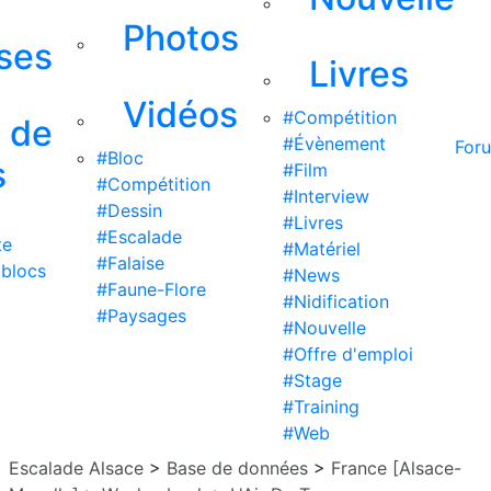
Photos
ises
Livres
Vidéos
#Compétition
s de
#Évènement
For
#Bloc
s
#Film
#Compétition
#Interview
#Dessin
#Livres
#Escalade
te
#Matériel
#Falaise
 blocs
#News
#Faune-Flore
#Nidification
#Paysages
#Nouvelle
#Offre d'emploi
#Stage
#Training
#Web
Escalade Alsace
>
Base de données
>
France [Alsace-