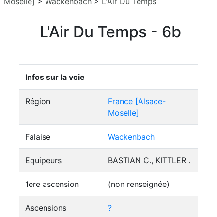
Moselle]
>
Wackenbach
>
L'Air Du Temps
L'Air Du Temps - 6b
Infos sur la voie
Région
France [Alsace-
Moselle]
Falaise
Wackenbach
Equipeurs
BASTIAN C., KITTLER .
1ere ascension
(non renseignée)
Ascensions
?