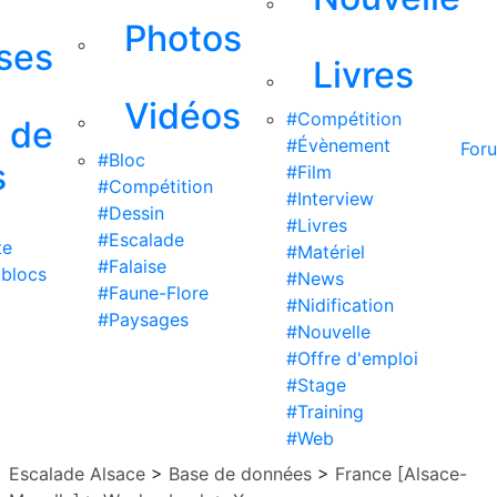
Photos
ises
Livres
Vidéos
#Compétition
s de
#Évènement
For
#Bloc
s
#Film
#Compétition
#Interview
#Dessin
#Livres
#Escalade
te
#Matériel
#Falaise
 blocs
#News
#Faune-Flore
#Nidification
#Paysages
#Nouvelle
#Offre d'emploi
#Stage
#Training
#Web
Escalade Alsace
>
Base de données
>
France [Alsace-