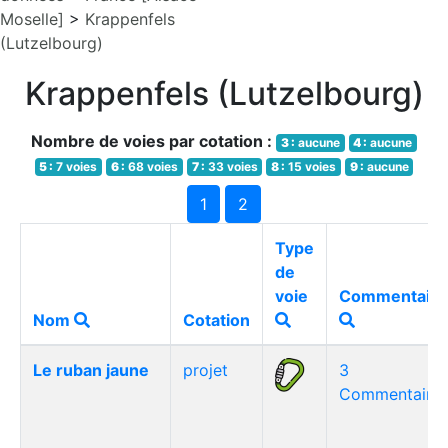
Moselle]
>
Krappenfels
(Lutzelbourg)
Krappenfels (Lutzelbourg)
Nombre de voies par cotation :
3 :
aucune
4 :
aucune
5 :
7 voies
6 :
68 voies
7 :
33 voies
8 :
15 voies
9 :
aucune
1
2
Type
de
voie
Commentaire
Nom
Cotation
Le ruban jaune
projet
3
Commentaire(