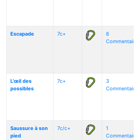
Escapade
7c+
8
Commentaire(
L'œil des
7c+
3
possibles
Commentaire(
Saussure à son
7c/c+
1
pied
Commentaire(