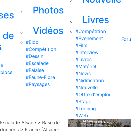
Photos
ises
Livres
Vidéos
#Compétition
s de
#Évènement
For
#Bloc
s
#Film
#Compétition
#Interview
#Dessin
#Livres
#Escalade
te
#Matériel
#Falaise
 blocs
#News
#Faune-Flore
#Nidification
#Paysages
#Nouvelle
#Offre d'emploi
#Stage
#Training
#Web
Escalade Alsace
>
Base de
données
>
France [Alsace-