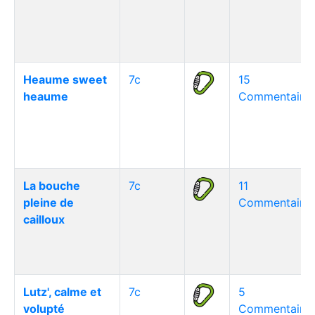
Heaume sweet
7c
15
heaume
Commentaire(
La bouche
7c
11
pleine de
Commentaire(
cailloux
Lutz', calme et
7c
5
volupté
Commentaire(