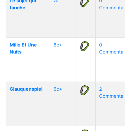
Le sujet qui
7a
0
fauche
Commentaire(
Mille Et Une
6c+
0
Nuits
Commentaire(
Glauquenspiel
6c+
2
Commentaire(