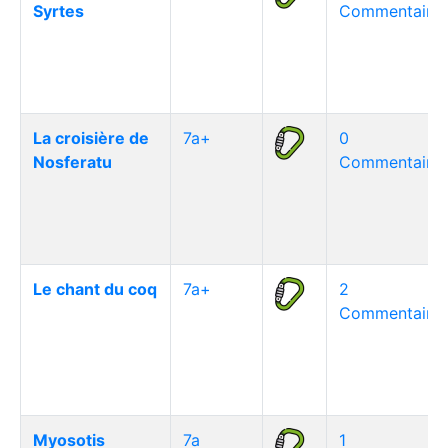
Syrtes
Commentaire(
La croisière de
7a+
0
Nosferatu
Commentaire(
Le chant du coq
7a+
2
Commentaire(
Myosotis
7a
1