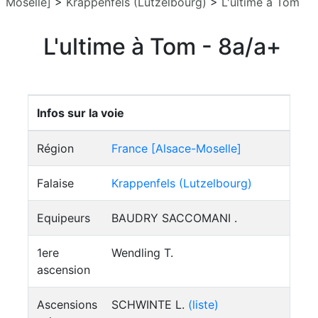
Moselle]
>
Krappenfels (Lutzelbourg)
>
L'ultime à Tom
L'ultime à Tom - 8a/a+
Infos sur la voie
Région
France [Alsace-Moselle]
Falaise
Krappenfels (Lutzelbourg)
Equipeurs
BAUDRY SACCOMANI .
1ere
Wendling T.
ascension
Ascensions
SCHWINTE L.
(liste)