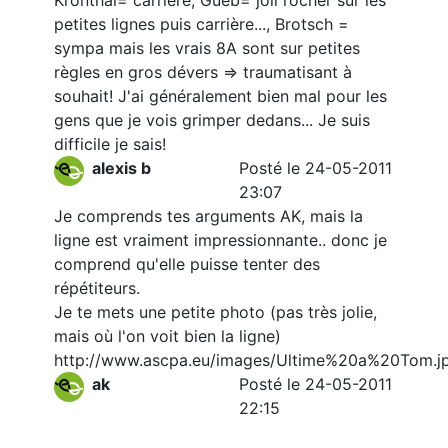
Kronthal= carrière, Gueb= joli rocher sur les
petites lignes puis carrière..., Brotsch =
sympa mais les vrais 8A sont sur petites
règles en gros dévers => traumatisant à
souhait! J'ai généralement bien mal pour les
gens que je vois grimper dedans... Je suis
difficile je sais!
alexis b
Posté le 24-05-2011
23:07
Je comprends tes arguments AK, mais la
ligne est vraiment impressionnante.. donc je
comprend qu'elle puisse tenter des
répétiteurs.
Je te mets une petite photo (pas très jolie,
mais où l'on voit bien la ligne)
http://www.ascpa.eu/images/Ultime%20a%20Tom.j
ak
Posté le 24-05-2011
22:15