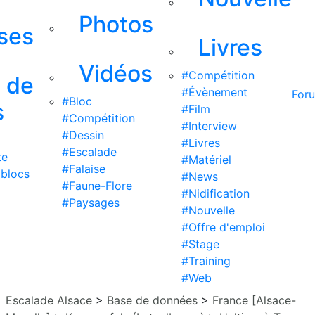
Photos
ises
Livres
Vidéos
#Compétition
s de
#Évènement
For
#Bloc
s
#Film
#Compétition
#Interview
#Dessin
#Livres
#Escalade
te
#Matériel
#Falaise
 blocs
#News
#Faune-Flore
#Nidification
#Paysages
#Nouvelle
#Offre d'emploi
#Stage
#Training
#Web
Escalade Alsace
>
Base de données
>
France [Alsace-