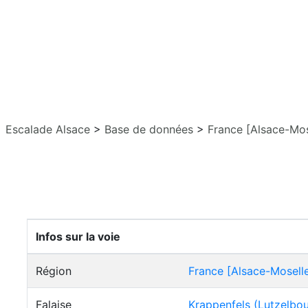
Escalade Alsace
>
Base de données
>
France [Alsace-Mos
Infos sur la voie
Région
France [Alsace-Mosell
Falaise
Krappenfels (Lutzelbo