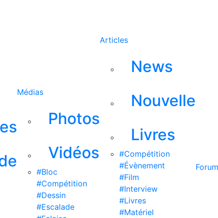
Rechercher
Articles
News
Médias
Nouvelle
Photos
ses
Livres
Vidéos
#Compétition
 de
#Évènement
Foru
#Bloc
#Film
#Compétition
#Interview
#Dessin
#Livres
#Escalade
#Matériel