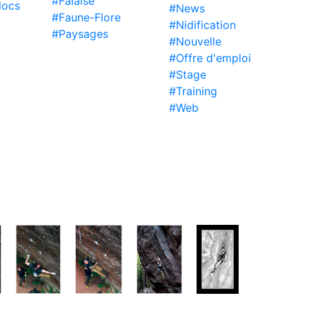
#Falaise
locs
#News
#Faune-Flore
#Nidification
#Paysages
#Nouvelle
#Offre d'emploi
#Stage
#Training
#Web