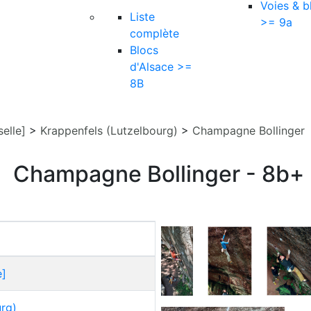
Voies & b
Liste
>= 9a
complète
Blocs
d'Alsace >=
8B
elle]
>
Krappenfels (Lutzelbourg)
>
Champagne Bollinger
Champagne Bollinger - 8b+
e]
urg)