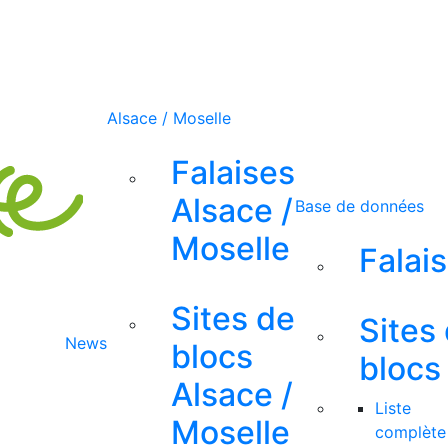
Alsace / Moselle
Falaises
Alsace /
Base de données
Moselle
Falai
Sites de
Sites
News
blocs
blocs
Alsace /
Liste
Moselle
complète