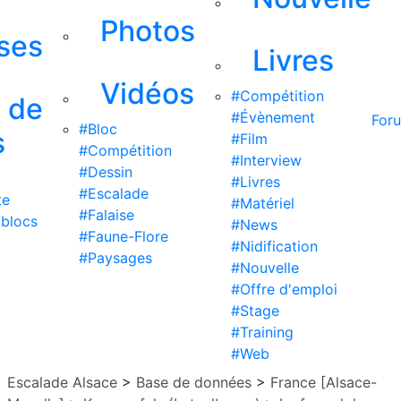
Photos
ises
Livres
Vidéos
#Compétition
s de
#Évènement
For
#Bloc
s
#Film
#Compétition
#Interview
#Dessin
#Livres
#Escalade
te
#Matériel
#Falaise
 blocs
#News
#Faune-Flore
#Nidification
#Paysages
#Nouvelle
#Offre d'emploi
#Stage
#Training
#Web
Escalade Alsace
>
Base de données
>
France [Alsace-