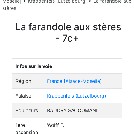
Moselle]
>
Krappenfels (Lutzelbourg)
>
La farandole aux
stères
La farandole aux stères
- 7c+
Infos sur la voie
Région
France [Alsace-Moselle]
Falaise
Krappenfels (Lutzelbourg)
Equipeurs
BAUDRY SACCOMANI .
1ere
Wolff F.
ascension