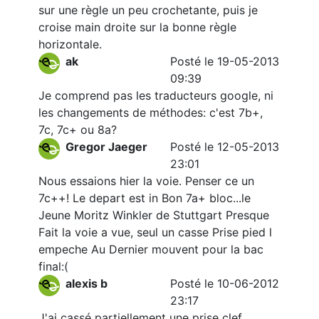
sur une règle un peu crochetante, puis je
croise main droite sur la bonne règle
horizontale.
ak
Posté le 19-05-2013
09:39
Je comprend pas les traducteurs google, ni
les changements de méthodes: c'est 7b+,
7c, 7c+ ou 8a?
Gregor Jaeger
Posté le 12-05-2013
23:01
Nous essaions hier la voie. Penser ce un
7c++! Le depart est in Bon 7a+ bloc...le
Jeune Moritz Winkler de Stuttgart Presque
Fait la voie a vue, seul un casse Prise pied l
empeche Au Dernier mouvent pour la bac
final:(
alexis b
Posté le 10-06-2012
23:17
J'ai cassé partiellement une prise clef