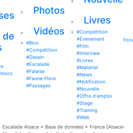
Photos
ises
Livres
Vidéos
#Compétition
s de
#Évènement
For
#Bloc
s
#Film
#Compétition
#Interview
#Dessin
#Livres
#Escalade
te
#Matériel
#Falaise
 blocs
#News
#Faune-Flore
#Nidification
#Paysages
#Nouvelle
#Offre d'emploi
#Stage
#Training
#Web
Escalade Alsace
>
Base de données
>
France [Alsace-