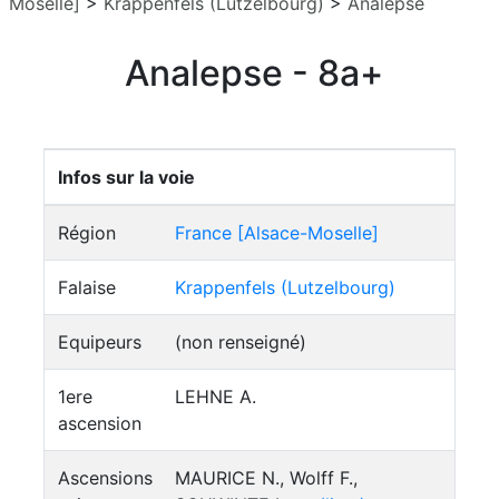
Moselle]
>
Krappenfels (Lutzelbourg)
>
Analepse
Analepse - 8a+
Infos sur la voie
Région
France [Alsace-Moselle]
Falaise
Krappenfels (Lutzelbourg)
Equipeurs
(non renseigné)
1ere
LEHNE A.
ascension
Ascensions
MAURICE N., Wolff F.,