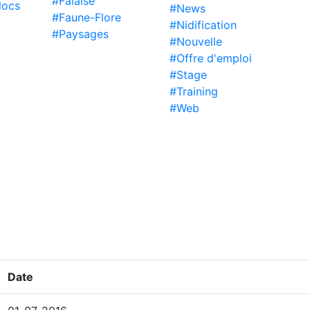
#Falaise
locs
#News
#Faune-Flore
#Nidification
#Paysages
#Nouvelle
#Offre d'emploi
#Stage
#Training
#Web
Date