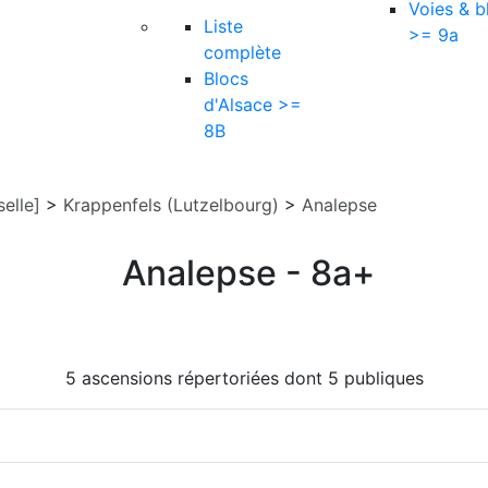
Voies & b
Liste
>= 9a
complète
Blocs
d'Alsace >=
8B
elle]
>
Krappenfels (Lutzelbourg)
>
Analepse
Analepse - 8a+
5 ascensions répertoriées dont 5 publiques