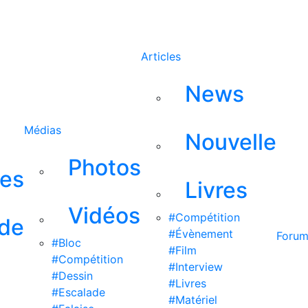
Rechercher
Articles
News
Médias
Nouvelle
Photos
ses
Livres
Vidéos
#Compétition
 de
#Évènement
Foru
#Bloc
#Film
#Compétition
#Interview
#Dessin
#Livres
#Escalade
#Matériel