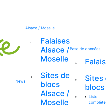
Alsace / Moselle
Falaises
Alsace /
Base de données
Moselle
Falai
Sites de
Sites
News
blocs
blocs
Alsace /
Liste
Moselle
complète