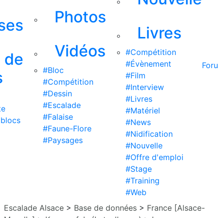
Photos
ises
Livres
Vidéos
#Compétition
s de
#Évènement
For
#Bloc
s
#Film
#Compétition
#Interview
#Dessin
#Livres
#Escalade
te
#Matériel
#Falaise
 blocs
#News
#Faune-Flore
#Nidification
#Paysages
#Nouvelle
#Offre d'emploi
#Stage
#Training
#Web
Escalade Alsace
>
Base de données
>
France [Alsace-