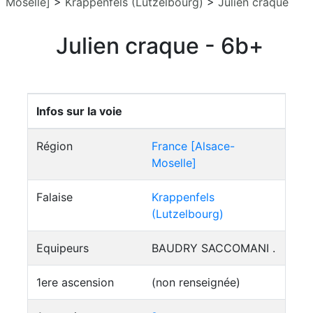
Moselle]
>
Krappenfels (Lutzelbourg)
>
Julien craque
Julien craque - 6b+
Infos sur la voie
Région
France [Alsace-
Moselle]
Falaise
Krappenfels
(Lutzelbourg)
Equipeurs
BAUDRY SACCOMANI .
1ere ascension
(non renseignée)