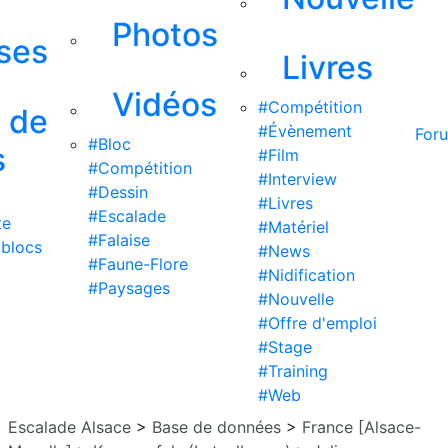
Photos
ises
Livres
Vidéos
#Compétition
s de
#Évènement
For
#Bloc
s
#Film
#Compétition
#Interview
#Dessin
#Livres
#Escalade
te
#Matériel
#Falaise
 blocs
#News
#Faune-Flore
#Nidification
#Paysages
#Nouvelle
#Offre d'emploi
#Stage
#Training
#Web
Escalade Alsace
>
Base de données
>
France [Alsace-