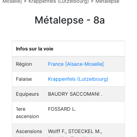
Moselle]
>
Krappenfels (Lutzelbourg)
>
Métalepse
Métalepse - 8a
Infos sur la voie
Région
France [Alsace-Moselle]
Falaise
Krappenfels (Lutzelbourg)
Equipeurs
BAUDRY SACCOMANI .
1ere
FOSSARD L.
ascension
Ascensions
Wolff F., STOECKEL M.,