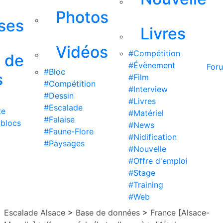
Photos
ises
Livres
Vidéos
#Compétition
s de
#Évènement
For
#Bloc
s
#Film
#Compétition
#Interview
#Dessin
#Livres
#Escalade
te
#Matériel
#Falaise
 blocs
#News
#Faune-Flore
#Nidification
#Paysages
#Nouvelle
#Offre d'emploi
#Stage
#Training
#Web
Escalade Alsace
>
Base de données
>
France [Alsace-