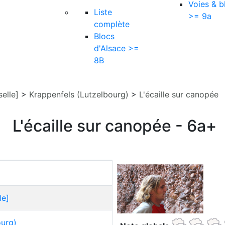
Voies & b
Liste
>= 9a
complète
Blocs
d'Alsace >=
8B
elle]
>
Krappenfels (Lutzelbourg)
>
L'écaille sur canopée
L'écaille sur canopée - 6a+
le]
ourg)