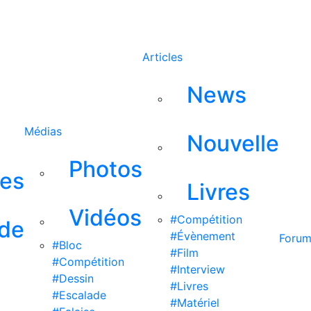
Rechercher
Articles
News
Médias
Nouvelle
Photos
ses
Livres
Vidéos
#Compétition
 de
#Évènement
Foru
#Bloc
#Film
#Compétition
#Interview
#Dessin
#Livres
#Escalade
#Matériel