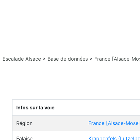
Escalade Alsace
>
Base de données
>
France [Alsace-Mos
Infos sur la voie
Région
France [Alsace-Mosel
Falaise
Krappenfels (Lutzelb