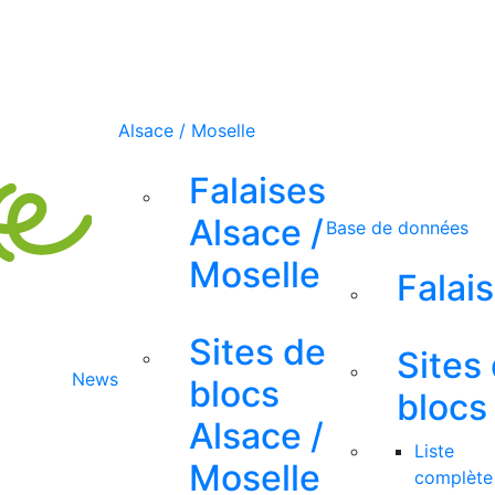
Alsace / Moselle
Falaises
Alsace /
Base de données
Moselle
Falai
Sites de
Sites
News
blocs
blocs
Alsace /
Liste
Moselle
complète