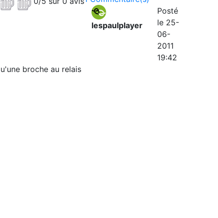
0/5 sur 0 avis
Posté
le 25-
lespaulplayer
06-
2011
19:42
 qu'une broche au relais