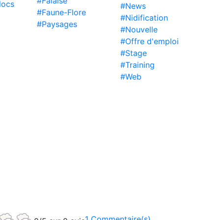
#Falaise
locs
#News
#Faune-Flore
#Nidification
#Paysages
#Nouvelle
#Offre d'emploi
#Stage
#Training
#Web
1 Commentaire(s)