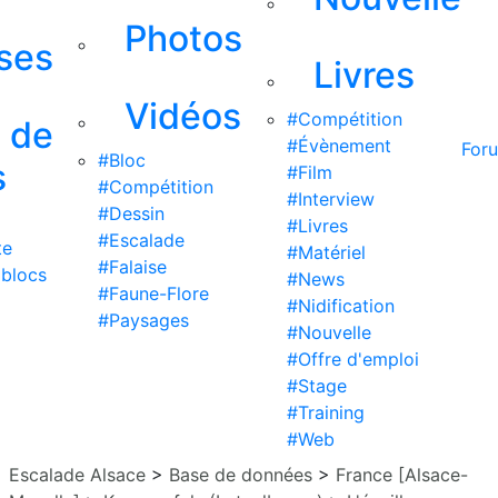
Photos
ises
Livres
Vidéos
#Compétition
s de
#Évènement
For
#Bloc
s
#Film
#Compétition
#Interview
#Dessin
#Livres
#Escalade
te
#Matériel
#Falaise
 blocs
#News
#Faune-Flore
#Nidification
#Paysages
#Nouvelle
#Offre d'emploi
#Stage
#Training
#Web
Escalade Alsace
>
Base de données
>
France [Alsace-