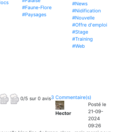
#Falaise
locs
#News
#Faune-Flore
#Nidification
#Paysages
#Nouvelle
#Offre d'emploi
#Stage
#Training
#Web
3 Commentaire(s)
0/5 sur 0 avis
Posté le
21-09-
Hector
2024
09:26