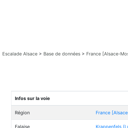
Escalade Alsace
>
Base de données
>
France [Alsace-Mos
Infos sur la voie
Région
France [Alsace
Falaise
Krappenfels (L