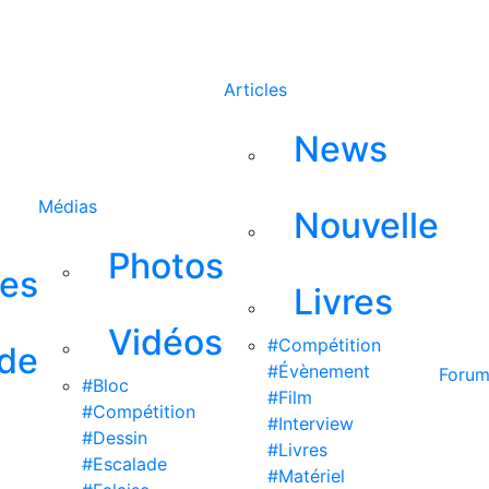
Rechercher
Articles
News
Médias
Nouvelle
Photos
ses
Livres
Vidéos
#Compétition
 de
#Évènement
Foru
#Bloc
#Film
#Compétition
#Interview
#Dessin
#Livres
#Escalade
#Matériel