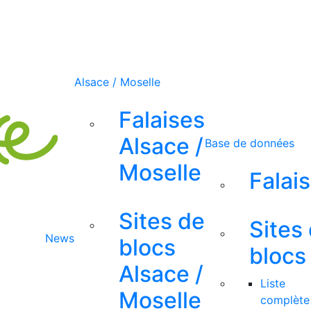
Alsace / Moselle
Falaises
Alsace /
Base de données
Moselle
Falai
Sites de
Sites
News
blocs
blocs
Alsace /
Liste
Moselle
complète