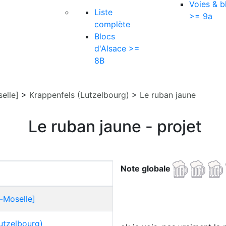
Voies & b
Liste
>= 9a
complète
Blocs
d'Alsace >=
8B
elle]
>
Krappenfels (Lutzelbourg)
>
Le ruban jaune
Le ruban jaune - projet
Note globale
-Moselle]
utzelbourg)