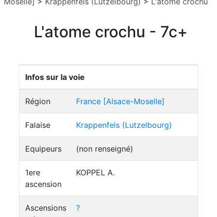
Moselle]
>
Krappenfels (Lutzelbourg)
>
L'atome crochu
L'atome crochu - 7c+
Infos sur la voie
Région
France [Alsace-Moselle]
Falaise
Krappenfels (Lutzelbourg)
Equipeurs
(non renseigné)
1ere
KOPPEL A.
ascension
Ascensions
?