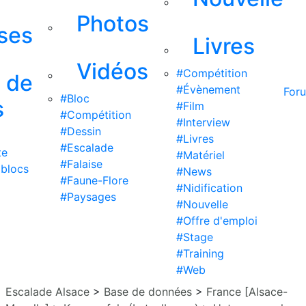
Photos
ises
Livres
Vidéos
#Compétition
s de
#Évènement
For
#Bloc
s
#Film
#Compétition
#Interview
#Dessin
#Livres
#Escalade
te
#Matériel
#Falaise
 blocs
#News
#Faune-Flore
#Nidification
#Paysages
#Nouvelle
#Offre d'emploi
#Stage
#Training
#Web
Escalade Alsace
>
Base de données
>
France [Alsace-