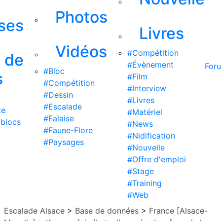
Photos
ises
Livres
Vidéos
#Compétition
s de
#Évènement
For
#Bloc
s
#Film
#Compétition
#Interview
#Dessin
#Livres
#Escalade
te
#Matériel
#Falaise
 blocs
#News
#Faune-Flore
#Nidification
#Paysages
#Nouvelle
#Offre d'emploi
#Stage
#Training
#Web
Escalade Alsace
>
Base de données
>
France [Alsace-