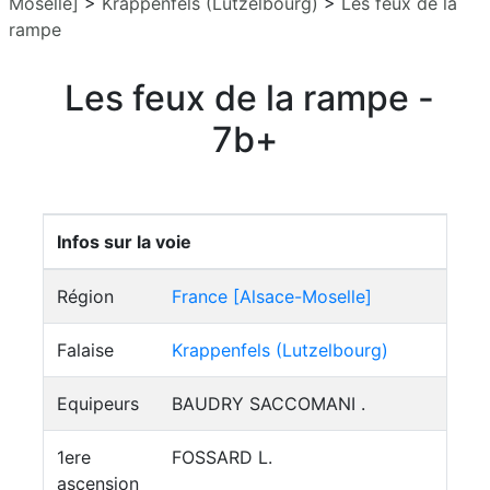
Moselle]
>
Krappenfels (Lutzelbourg)
>
Les feux de la
rampe
Les feux de la rampe -
7b+
Infos sur la voie
Région
France [Alsace-Moselle]
Falaise
Krappenfels (Lutzelbourg)
Equipeurs
BAUDRY SACCOMANI .
1ere
FOSSARD L.
ascension