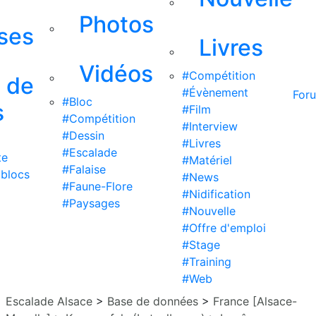
Photos
ises
Livres
Vidéos
#Compétition
s de
#Évènement
For
#Bloc
s
#Film
#Compétition
#Interview
#Dessin
#Livres
#Escalade
te
#Matériel
#Falaise
 blocs
#News
#Faune-Flore
#Nidification
#Paysages
#Nouvelle
#Offre d'emploi
#Stage
#Training
#Web
Escalade Alsace
>
Base de données
>
France [Alsace-