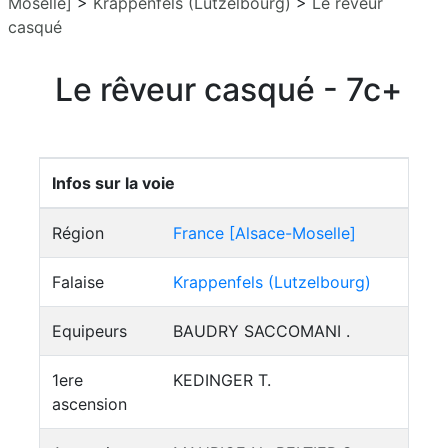
Moselle]
>
Krappenfels (Lutzelbourg)
>
Le rêveur
casqué
Le rêveur casqué - 7c+
Infos sur la voie
Région
France [Alsace-Moselle]
Falaise
Krappenfels (Lutzelbourg)
Equipeurs
BAUDRY SACCOMANI .
1ere
KEDINGER T.
ascension