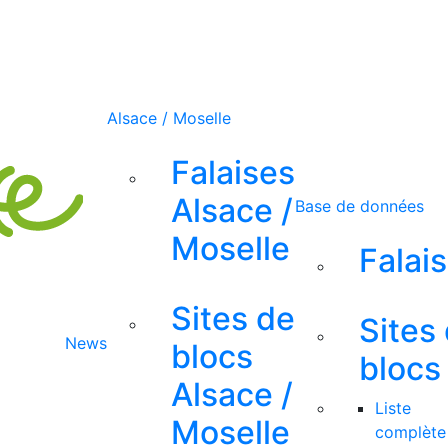
Alsace / Moselle
Falaises
Alsace /
Base de données
Moselle
Falai
Sites de
Sites
News
blocs
blocs
Alsace /
Liste
Moselle
complète