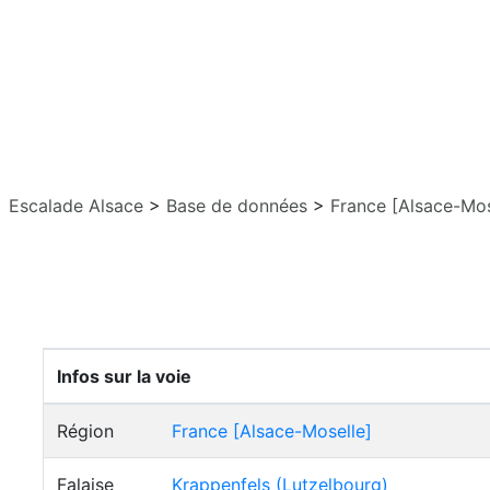
Escalade Alsace
>
Base de données
>
France [Alsace-Mos
Infos sur la voie
Région
France [Alsace-Moselle]
Falaise
Krappenfels (Lutzelbourg)