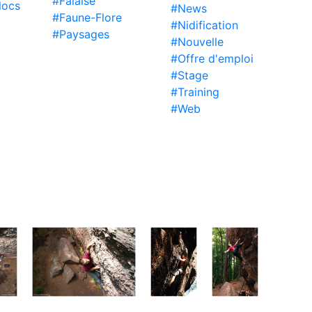
#Falaise
locs
#News
#Faune-Flore
#Nidification
#Paysages
#Nouvelle
#Offre d'emploi
#Stage
#Training
#Web