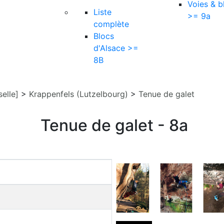
Voies & b
Liste
>= 9a
complète
Blocs
d'Alsace >=
8B
elle]
>
Krappenfels (Lutzelbourg)
>
Tenue de galet
Tenue de galet - 8a