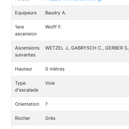
Equipeurs
Baudry A.
1ere
Wolff F.
ascension
Ascensions
WETZEL J., GABRYSCH C., GERBER S., 
suivantes
Hauteur
0 mètres
Type
Voie
d'escalade
Orientation
?
Rocher
Grès