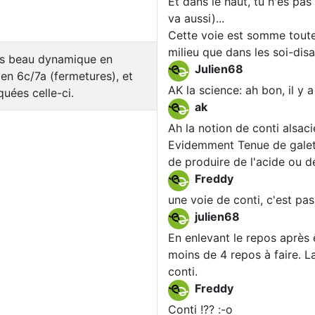
Et dans le haut, tu n'es pa
va aussi)...
Cette voie est somme toute
milieu que dans les soi-disa
ès beau dynamique en
Julien68
 en 6c/7a (fermetures), et
AK la science: ah bon, il y 
quées celle-ci.
ak
Ah la notion de conti alsaci
Evidemment Tenue de galet n
de produire de l'acide ou 
Freddy
une voie de conti, c'est pa
julien68
En enlevant le repos après ê
moins de 4 repos à faire. La
conti.
Freddy
Conti !?? :-o