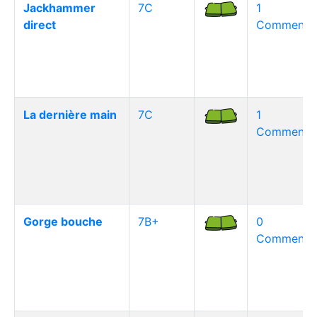
Jackhammer
7C
1
direct
Commentai
La dernière main
7C
1
Commentai
Gorge bouche
7B+
0
Commentai