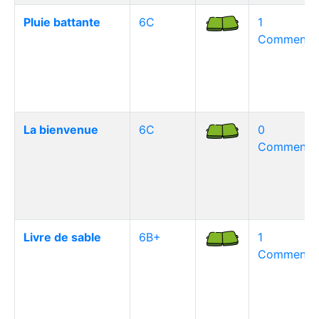
Pluie battante
6C
1
Commentai
La bienvenue
6C
0
Commentai
Livre de sable
6B+
1
Commentai