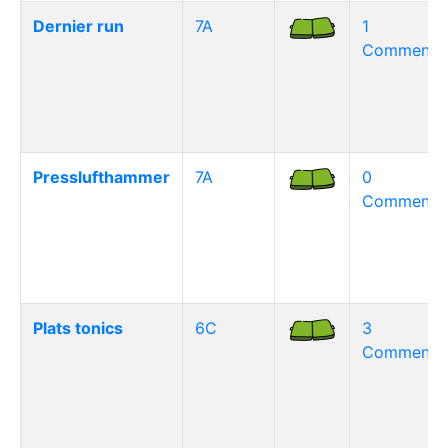
Dernier run
7A
1
Commentai
Presslufthammer
7A
0
Commentai
Plats tonics
6C
3
Commentai