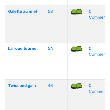
Galette au miel
5B
0
Commentai
La roue tourne
5A
0
Commentai
Twist and gain
4B
0
Commentai