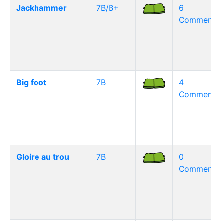
Jackhammer
7B/B+
6
Commentai
Big foot
7B
4
Commentai
Gloire au trou
7B
0
Commentai