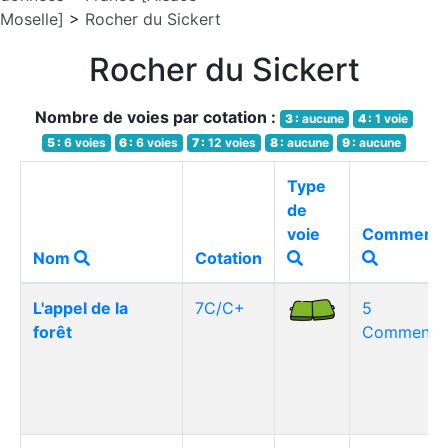
Moselle]
>
Rocher du Sickert
Rocher du Sickert
Nombre de voies par cotation :
3 :
aucune
4 :
1 voie
5 :
6 voies
6 :
6 voies
7 :
12 voies
8 :
aucune
9 :
aucune
Type
de
voie
Commenta
Nom
Cotation
L'appel de la
7C/C+
5
forêt
Commentai