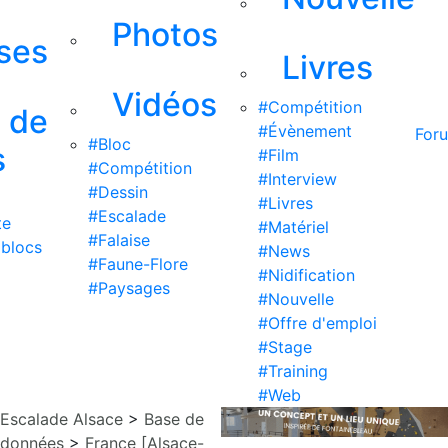
Photos
ises
Livres
Vidéos
#Compétition
s de
#Évènement
For
#Bloc
s
#Film
#Compétition
#Interview
#Dessin
#Livres
#Escalade
te
#Matériel
#Falaise
 blocs
#News
#Faune-Flore
#Nidification
#Paysages
#Nouvelle
#Offre d'emploi
#Stage
#Training
#Web
Escalade Alsace
>
Base de
données
>
France [Alsace-