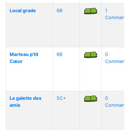
Local grade
6B
1
Commentai
Marteau p'tit
6B
0
Cœur
Commentai
La galette des
5C+
0
amis
Commentai