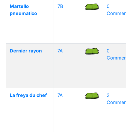
Martello
7B
0
pneumatico
Commentai
Dernier rayon
7A
0
Commentai
La freya du chef
7A
2
Commentai