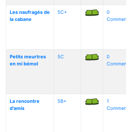
Les naufragés de
5C+
0
la cabane
Commentai
Petits meurtres
5C
0
en mi bémol
Commentai
La rencontre
5B+
1
d'amis
Commentai