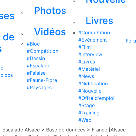
Photos
ises
Livres
Vidéos
#Compétition
s de
#Évènement
For
#Bloc
s
#Film
#Compétition
#Interview
#Dessin
#Livres
#Escalade
te
#Matériel
#Falaise
 blocs
#News
#Faune-Flore
#Nidification
#Paysages
#Nouvelle
#Offre d'emploi
#Stage
#Training
#Web
Escalade Alsace
>
Base de données
>
France [Alsace-