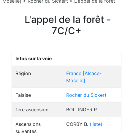
Moselle]
>
Rocher du Sickert
>
L'appel de la forêt
L'appel de la forêt -
7C/C+
Infos sur la voie
Région
France [Alsace-
Moselle]
Falaise
Rocher du Sickert
1ere ascension
BOLLINGER P.
Ascensions
CORBY B.
(liste)
suivantes